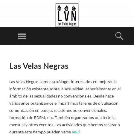
LA
S
Menú
Busc
VE
LA
SALTAR
S
AL
N
Las Velas Negras
CONTENIDO
E
G
Las Velas Negras somos sexólogos interesados en mejorar la
RA
información existente sobre la sexualidad, especialmente en el
ámbito de las sexualidades no convencionales. Desde hace
S
varios años organizamos e impartimos talleres de divulgación,
comunicación en pareja, relaciones no convencionales,
formación de BDSM, etc. También organizamos una tertulia
mensual y otros eventos. Las actividades que hemos realizado
durante este tiempo pueden verse
aquí
.