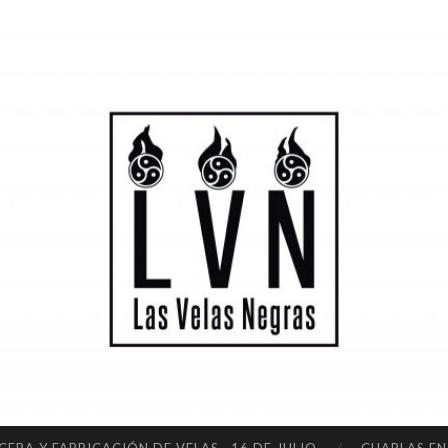
LA
S
VE
LA
S
NE