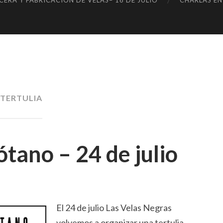
ERA Y FABRICACIÓN DE VELAS– 16 DE JULIO
CHARLAS EN
GR
S
AS
TERTULIA
ótano – 24 de julio
El 24 de julio Las Velas Negras
volvemos a organizar una tertulia.