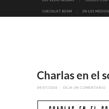
LAS VELAS NEGRAS
JUEGOS CON C
SALTAR
AL
CHECKLIST BDSM
EN LOS MEDIO
CONTENIDO
Charlas en el s
04/07/2026
/
DEJA UN COMENTARIO