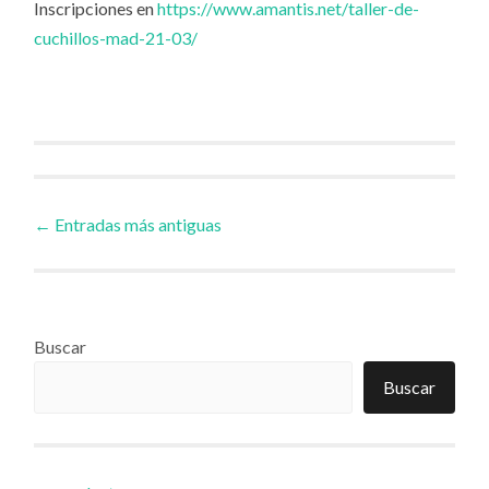
Inscripciones en
https://www.amantis.net/taller-de-
cuchillos-mad-21-03/
Ir
←
Entradas más antiguas
a
las
Buscar
Buscar
entradas