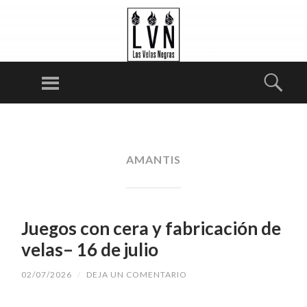
LA
S
Menú
Busc
VE
LA
SALTAR
S
AL
N
CONTENIDO
AMANTIS
E
G
RA
S
Juegos con cera y fabricación de
velas– 16 de julio
02/07/2026
/
DEJA UN COMENTARIO