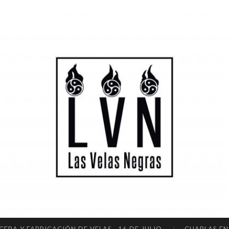
LA
S
VE
LA
S
NE