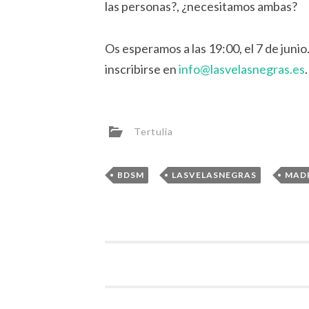
las personas?, ¿necesitamos ambas?
Os esperamos a las 19:00, el 7 de junio.
inscribirse en
info@lasvelasnegras.es
Tertulia
,
,
BDSM
LASVELASNEGRAS
MAD
Navegador