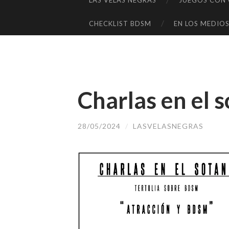
LAS VELAS NEGRAS
JUEGOS CON C
SALTAR
AL
CHECKLIST BDSM
EN LOS MEDIO
CONTENIDO
Charlas en el s
28/05/2024
/
LASVELASNEGRAS