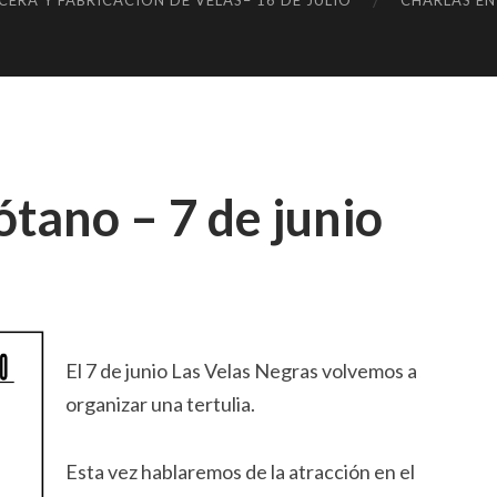
ERA Y FABRICACIÓN DE VELAS– 16 DE JULIO
CHARLAS EN
GR
S
AS
ótano – 7 de junio
El 7 de junio Las Velas Negras volvemos a
organizar una tertulia.
Esta vez hablaremos de la atracción en el