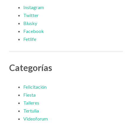
Instagram
Twitter
Blusky
Facebook
Fetlife
Categorías
Felicitación
Fiesta
Talleres
Tertulia
Videoforum