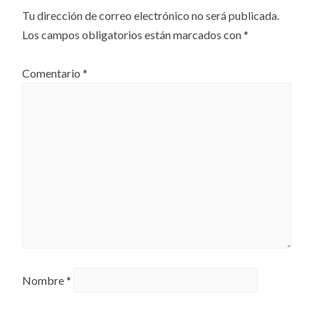
Tu dirección de correo electrónico no será publicada.
Los campos obligatorios están marcados con
*
Comentario
*
Nombre
*