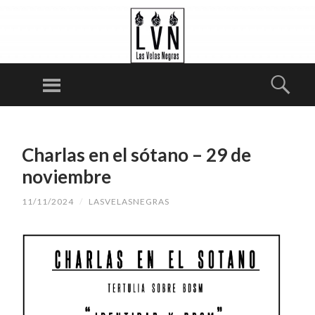
LA
S
Menú
Busc
VE
LA
SALTAR
S
AL
N
Charlas en el sótano – 29 de
CONTENIDO
E
noviembre
G
11/11/2024
/
LASVELASNEGRAS
RA
S