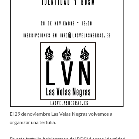
El 29 de noviembre Las Velas Negras volvemos a
organizar una tertulia.
En esta tertulia, hablaremos del BDSM como identidad.