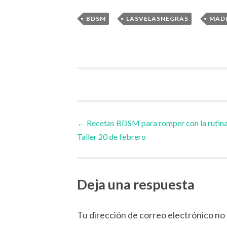
,
,
BDSM
LASVELASNEGRAS
MAD
Navegador
←
Recetas BDSM para romper con la rutina
Taller 20 de febrero
de
artículos
Deja una respuesta
Tu dirección de correo electrónico no 