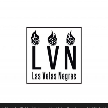
LA
S
VE
LA
S
NE