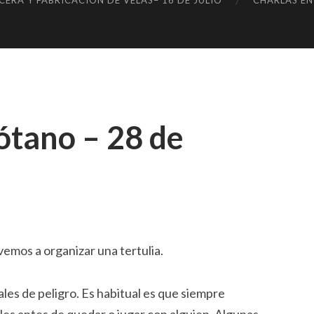
ERA Y FABRICACIÓN DE VELAS– 16 DE JULIO
CHARLAS EN
GR
S
AS
sótano – 28 de
vemos a organizar una tertulia.
les de peligro. Es habitual es que siempre