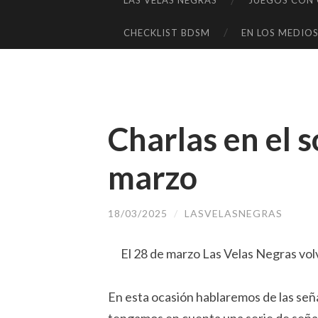
LAS VELAS NEGRAS
JUEGOS CON C
SALTAR
AL
CHECKLIST BDSM
EN LOS MEDIO
CONTENIDO
Charlas en el 
marzo
18/03/2025
/
LASVELASNEGRAS
El 28 de marzo Las Velas Negras vol
En esta ocasión hablaremos de las seña