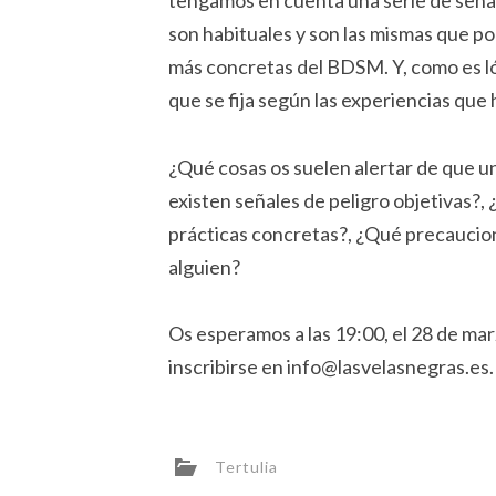
tengamos en cuenta una serie de señal
son habituales y son las mismas que po
más concretas del BDSM. Y, como es ló
que se fija según las experiencias que 
¿Qué cosas os suelen alertar de que un
existen señales de peligro objetivas?, 
prácticas concretas?, ¿Qué precaucio
alguien?
Os esperamos a las 19:00, el 28 de marz
inscribirse en info@lasvelasnegras.es. L
Tertulia