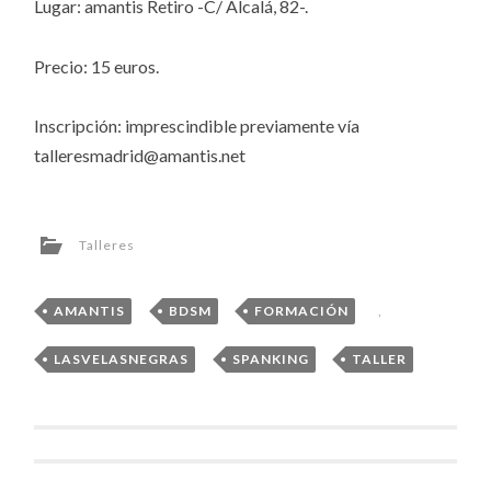
Lugar: amantis Retiro -C/ Alcalá, 82-.
Precio: 15 euros.
Inscripción: imprescindible previamente vía
talleresmadrid@amantis.net
Talleres
AMANTIS
,
BDSM
,
FORMACIÓN
,
LASVELASNEGRAS
,
SPANKING
,
TALLER