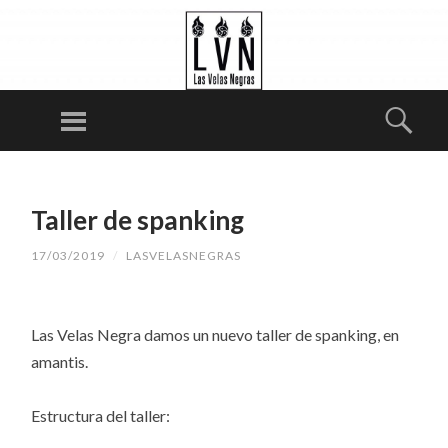
LA
S
Menú
Busc
VE
LA
SALTAR
S
AL
N
Taller de spanking
CONTENIDO
E
17/03/2019
/
LASVELASNEGRAS
G
RA
S
Las Velas Negra damos un nuevo taller de spanking, en
amantis.
Estructura del taller: